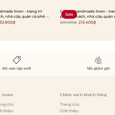
dmade linen - trang trí
Gối tựa handmade linen - tran
Sale
, nhà cửa, quán cà phê -
phòng khách, nhà cửa, quán 
tối giản, hàn quốc
phong cách tối giản, hàn quố
32.800₫
213.400₫
220.000₫
Bộ sưu tập mới
Mã giảm giá
 Anam
Chính sách khách hàng
ang chủ
Trang chủ
ới thiệu
Giới thiệu