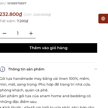
SKU:
16188975897
232.800₫
GNY:
240.000₫
Tiết kiệm:
7.200₫
Thêm vào giỏ hàng
Thông tin sản phẩm
Gối tựa handmade may bằng vải linen 100%, mềm,
mịn, mát, sang trọng. Phù hợp để trang trí nhà cửa,
phòng khách, quán cà phê.
Sản phẩm gối tựa của anam home and bedding có
những đặc điểm sau:
+ Kích thước : 45x45 cm (gối to vừa phải, phù hợp cho