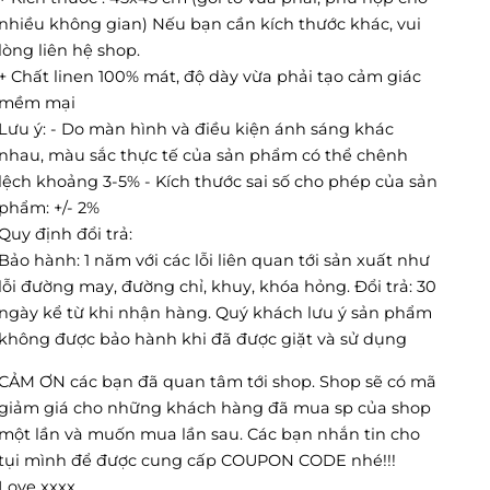
nhiều không gian) Nếu bạn cần kích thước khác, vui
lòng liên hệ shop.
+ Chất linen 100% mát, độ dày vừa phải tạo cảm giác
mềm mại
Lưu ý: - Do màn hình và điều kiện ánh sáng khác
nhau, màu sắc thực tế của sản phẩm có thể chênh
lệch khoảng 3-5% - Kích thước sai số cho phép của sản
phẩm: +/- 2%
Quy định đổi trả:
Bảo hành: 1 năm với các lỗi liên quan tới sản xuất như
lỗi đường may, đường chỉ, khuy, khóa hỏng. Đổi trả: 30
ngày kể từ khi nhận hàng. Quý khách lưu ý sản phẩm
không được bảo hành khi đã được giặt và sử dụng
CẢM ƠN các bạn đã quan tâm tới shop. Shop sẽ có mã
giảm giá cho những khách hàng đã mua sp của shop
một lần và muốn mua lần sau. Các bạn nhắn tin cho
tụi mình để được cung cấp COUPON CODE nhé!!!
Love xxxx