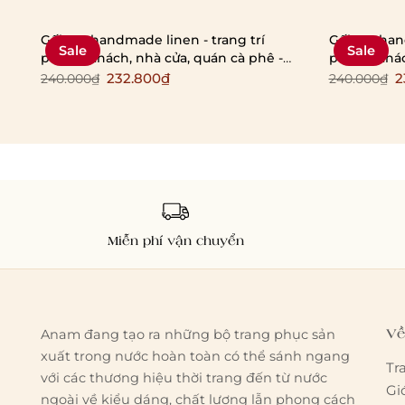
Gối tựa handmade linen - trang trí
Gối tựa han
Sale
Sale
phòng khách, nhà cửa, quán cà phê -
phòng khách
phong cách tối giản, hàn quốc
phong cách 
232.800₫
2
240.000₫
240.000₫
Miễn phí vận chuyển
Về
Anam đang tạo ra những bộ trang phục sản
xuất trong nước hoàn toàn có thể sánh ngang
Tr
với các thương hiệu thời trang đến từ nước
Gi
ngoài về kiểu dáng, chất lượng lẫn phong cách