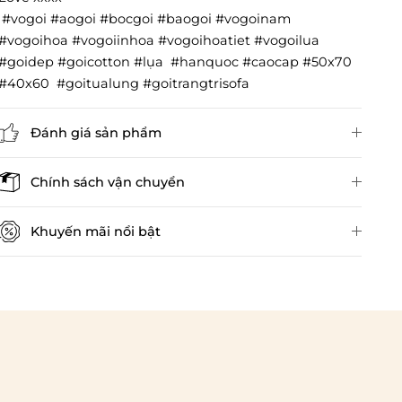
#vogoi #aogoi #bocgoi #baogoi #vogoinam
#vogoihoa #vogoiinhoa #vogoihoatiet #vogoilua
#goidep #goicotton #lụa #hanquoc #caocap #50x70
#40x60 #goitualung #goitrangtrisofa
Đánh giá sản phẩm
Đánh giá sản phẩm
Chính sách vận chuyển
×
Khuyến mãi nổi bật
×