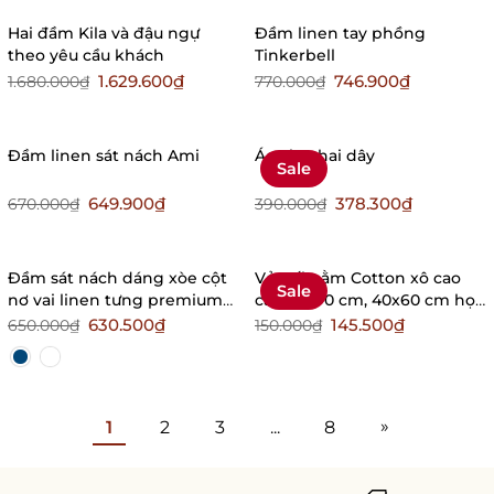
Hai đầm Kila và đậu ngự
Đầm linen tay phồng
theo yêu cầu khách
Tinkerbell
1.629.600₫
746.900₫
1.680.000₫
770.000₫
Đầm linen sát nách Ami
Áo Tina hai dây
Sale
649.900₫
378.300₫
670.000₫
390.000₫
Đầm sát nách dáng xòe cột
Vỏ gối nằm Cotton xô cao
Sale
nơ vai linen tưng premium
cấp 50x70 cm, 40x60 cm họa
cao cấp - ANAM
tiết hoa theo phong cách
630.500₫
145.500₫
650.000₫
150.000₫
vintage, mid-century
»
1
2
3
...
8