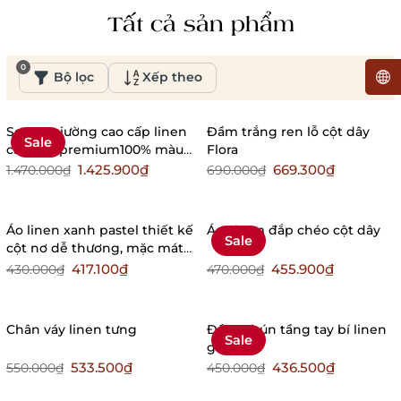
Tất cả sản phẩm
0
Bộ lọc
Xếp theo
Set ga giường cao cấp linen
Đầm trắng ren lỗ cột dây
Sale
cao cấp premium100% màu
Flora
xám một chút mang lại cảm
1.425.900₫
669.300₫
1.470.000₫
690.000₫
giác vintage ( không nối vải)
Áo linen xanh pastel thiết kế
Áo Thơm đắp chéo cột dây
Sale
cột nơ dễ thương, mặc mát
mùa hè
417.100₫
455.900₫
430.000₫
470.000₫
Chân váy linen tưng
Đầm nhún tầng tay bí linen
Sale
gân
533.500₫
436.500₫
550.000₫
450.000₫