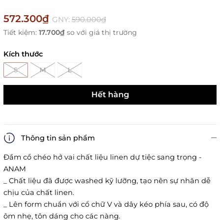
572.300₫
GNY:
590.000₫
Tiết kiệm:
17.700₫
so với giá thị trường
Kích thước
S
M
L
Hết hàng
Thông tin sản phẩm
Đầm cổ chéo hở vai chất liệu linen dự tiệc sang trọng -
ANAM
_ Chất liệu đã được washed kỹ lưỡng, tạo nên sự nhăn dễ
chịu của chất linen.
_ Lên form chuẩn với cổ chữ V và dây kéo phía sau, có độ
ôm nhẹ, tôn dáng cho các nàng.