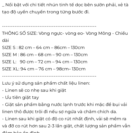
_ Nổi bật với chi tiết nhún tinh tế dọc bên sườn phải, xẻ tà
tạo độ uyển chuyển trong từng bước đi.
-----------------------------------------------------
THÔNG SỐ SIZE: Vòng ngực- vòng eo- Vòng Mông - Chiều
dài
SIZE S : 82 cm – 64 cm – 86cm – 130cm
SIZE M : 86 cm – 68 cm – 90 cm – 130cm
SIZE L: 90 cm – 72 cm – 94 cm – 130cm
SIZE XL: 94 cm – 76 cm – 98cm– 130cm
-----------------------------------------------------
Lưu ý sử dụng sản phẩm chất liệu linen:
- Linen sẽ co nhẹ sau khi giặt
- Ưu tiên giặt tay
- Giặt sản phẩm bằng nước lạnh trước khi mặc để bụi vải
linen thô được trôi đi nếu sợ ngứa và châm chích da.
- Linen sau khi giặt có độ co rút nhất định, vải sẽ mềm ra
và đỡ co rút hơn sau 2-3 lần giặt, chất lượng sản phẩm vẫn
đảm bảo ổn định.